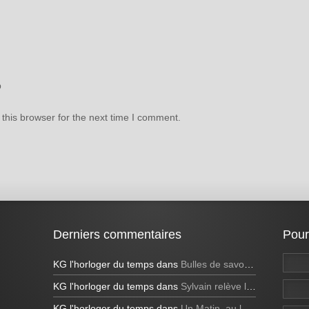
b
this browser for the next time I comment.
Derniers commentaires
Pour
KG l'horloger du temps
dans
Bulles de savon géantes et bulles bleues
KG l'horloger du temps
dans
Sylvain relève le défi de réaliser une bulle de savon carrée à la télévision!
KG l'horloger du temps
dans
Un Matin, au lever du soleil