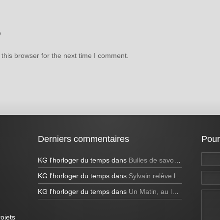
b
this browser for the next time I comment.
Derniers commentaires
Pour
KG l'horloger du temps
dans
Bulles de savon géantes et bulles bleues
KG l'horloger du temps
dans
Sylvain relève le défi de réaliser une bulle de savon carrée à la télévision!
KG l'horloger du temps
dans
Un Matin, au lever du soleil
ojets