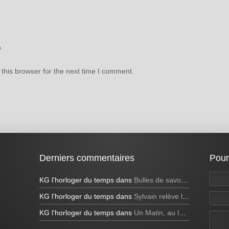
b
this browser for the next time I comment.
Derniers commentaires
Pour
KG l'horloger du temps
dans
Bulles de savon géantes et bulles bleues
KG l'horloger du temps
dans
Sylvain relève le défi de réaliser une bulle de savon carrée à la télévision!
KG l'horloger du temps
dans
Un Matin, au lever du soleil