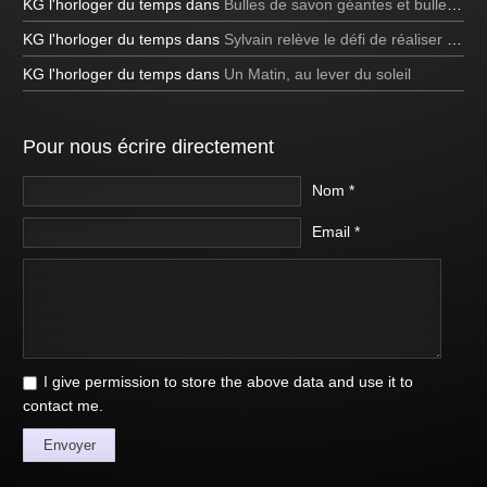
KG l'horloger du temps
dans
Bulles de savon géantes et bulles bleues
KG l'horloger du temps
dans
Sylvain relève le défi de réaliser une bulle de savon carrée à la télévision!
KG l'horloger du temps
dans
Un Matin, au lever du soleil
Pour nous écrire directement
Nom *
Email *
I give permission to store the above data and use it to
contact me.
Envoyer