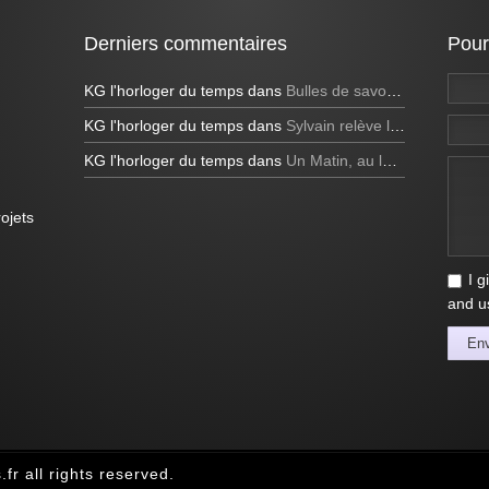
Derniers commentaires
Pour
KG l'horloger du temps
dans
Bulles de savon géantes et bulles bleues
KG l'horloger du temps
dans
Sylvain relève le défi de réaliser une bulle de savon carrée à la télévision!
KG l'horloger du temps
dans
Un Matin, au lever du soleil
ojets
I g
and us
En
.fr
all rights reserved.