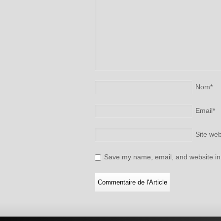
Nom
*
Email
*
Site we
Save my name, email, and website in 