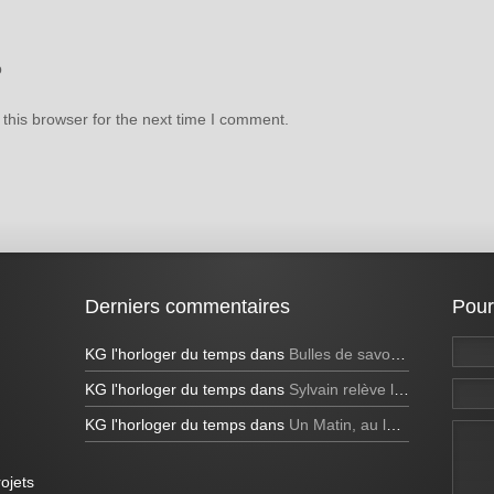
b
this browser for the next time I comment.
Derniers commentaires
Pour
KG l'horloger du temps
dans
Bulles de savon géantes et bulles bleues
KG l'horloger du temps
dans
Sylvain relève le défi de réaliser une bulle de savon carrée à la télévision!
KG l'horloger du temps
dans
Un Matin, au lever du soleil
ojets